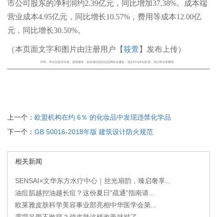
市公司股东的净利润约2.39亿元，同比增加37.38%。
成本端
营业成本4.95亿元，同比增长10.57%，费用等成本12.00亿
元，同比增长30.50%。
（本页面文字和图片由注册用户【
筱萱
】发布上传）
声明：本站仅提供存储、搜索服务，如有侵犯您的信息网络传播权，请及时与本站联系，我们将负责删除。
上一个：
欧盟机构在约 6％ 的化妆品中发现违禁化学品
下一个：
GB 50016-2018年版 建筑设计防火规范
相关新闻
SENSAI×文华东方水疗中心｜丝光扇韵，臻启奢享...
油痘肌越控油越长痘？这份夏日“疏通”指南请...
欧莱雅皮肤科学美容事业部亮相中华医学会第...
露背吊带不敢穿？鸡皮肤这样改善就对了...