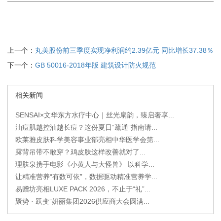
上一个：
丸美股份前三季度实现净利润约2.39亿元 同比增长37.38％
下一个：
GB 50016-2018年版 建筑设计防火规范
相关新闻
SENSAI×文华东方水疗中心｜丝光扇韵，臻启奢享...
油痘肌越控油越长痘？这份夏日“疏通”指南请...
欧莱雅皮肤科学美容事业部亮相中华医学会第...
露背吊带不敢穿？鸡皮肤这样改善就对了...
理肤泉携手电影《小黄人与大怪兽》 以科学...
让精准营养“有数可依”，数据驱动精准营养学...
易赠坊亮相LUXE PACK 2026，不止于“礼”...
聚势 · 跃变”妍丽集团2026供应商大会圆满...